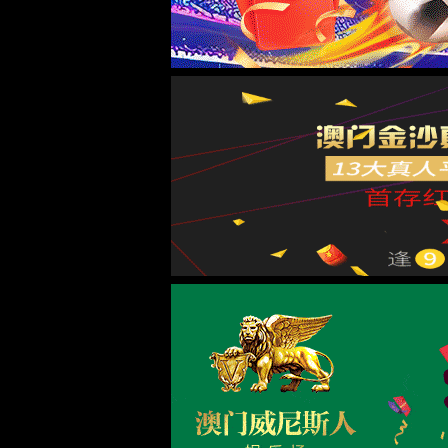
首页
>
招标公告
吴家山项目户外管道疏捞服务项目比价公
2025-07-01
仓储公司手动液压车维修服务项目比价公
2025-06-10