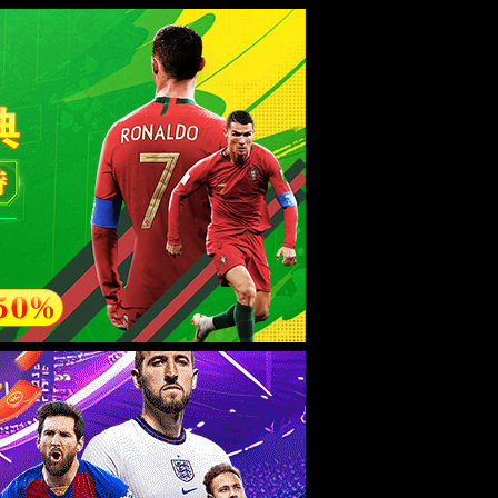
党建动态
投资者专栏
人才发展