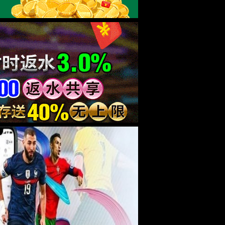
查看更多
查看更多
查看更多