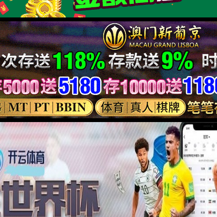
公告（二次）
工程项目比价公告
） 采购公告