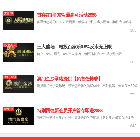
探亲假、婚假