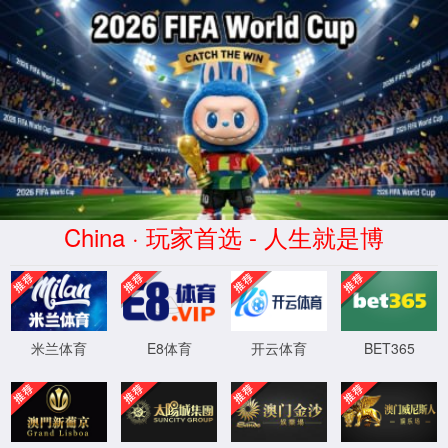
letou国际米兰手机版(中企)
品牌公司
人才发展
自信、专注、创新、敬业
首页
>
人才发展
>
职业发展