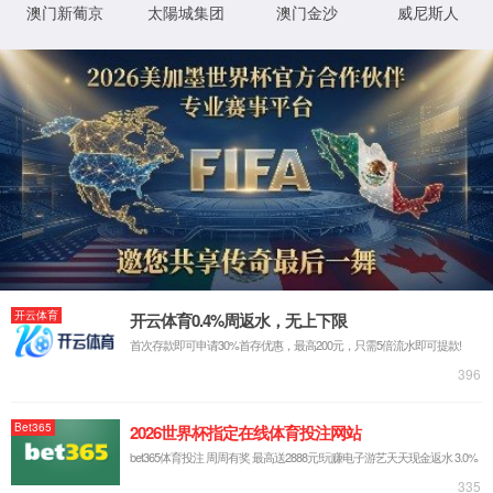
根据工作需要，现面向社会和内部系统公开选聘集团总部证券事务
部副部长1名，具体工作安排如下：
2026-03-24
查看更多
letou国际米兰公开选聘总监公告
2025-03-24
查看更多
letou国际米兰数智云公司副总经理公开选聘初审合格
名单
根据《letou国际米兰数智云公司副总经理公开选聘公告》文件精
神，letou国际米兰于2月27日至3月16日开展了letou国际米兰数智
云公司副总经理公开选聘报名工作。根据选聘工作程序，集团选聘
2025-03-19
查看更多
工作领导小组结合岗位任职资格要求，对报名竞聘者进行了资格审
查。现将符合letou国际米兰数智