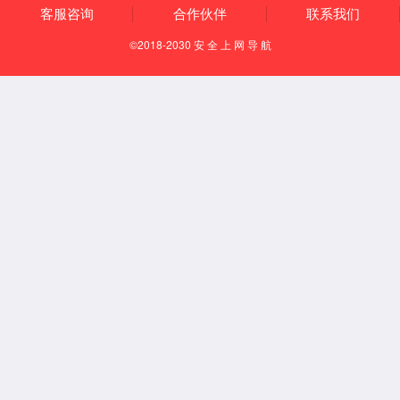
2023-12-04
查看
2023-11-13
查看