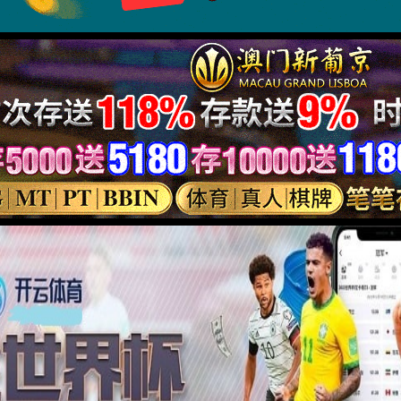
习近平致电祝贺金正恩被推举为朝鲜劳
动党总书记
新华社北京2月23日电2月23日，中共中央总书记
习近平致电金正恩，祝贺他在朝鲜劳动党第九次代
表大会上被推举为朝鲜劳动党总书记。习近平在贺
电中说，朝党八大以来，以金正恩总书记为首的朝
2026-02-24
鲜劳动党中央团结带领朝鲜人民努力奋斗，在朝鲜
社会主义建设事业中不断
查看更多