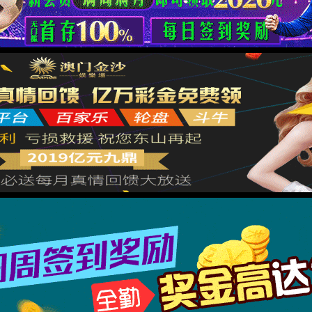
号令强军，习主席鲜明强调发挥政治建
军特有优势
聆听春天里的强军号令，领悟军队统帅鲜明强调政
治建军这个重要法宝的深刻意蕴和厚重承载，更能
读懂人民军队沿着中国特色强军之路阔步前行的铿
锵步伐。
2026-03-11
查看更多