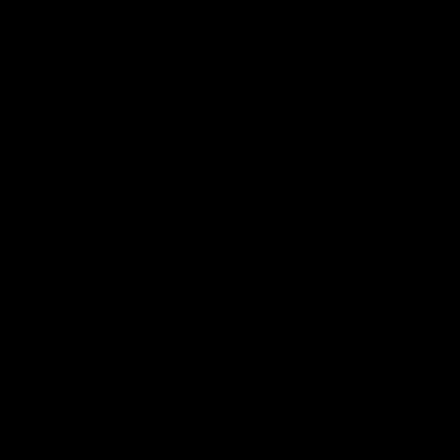
35
36
»
展
联系我们
-1
技术支持：
武汉网户