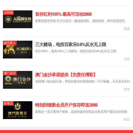
活动首站，大家走进中国共产党纪律建设历史陈列展。作为全国首个
系统展示党的纪律建设历程的专题展览，该展览全方位梳理了百年党史中
全面从严治党、严明纪律规矩的发展脉络，引导全体党员深刻认识纪律建
设的重要意义，筑牢拒腐防变的思想防线，树立严守纪律、恪守规矩的党
员本色。从党的早期纪律探索到新时代正风肃纪反腐的坚定步伐，大家深
切感受到纪律严明始终是党的光荣传统和独特优势，进一步增强了知敬
畏、存戒惧、守底线的思想自觉。