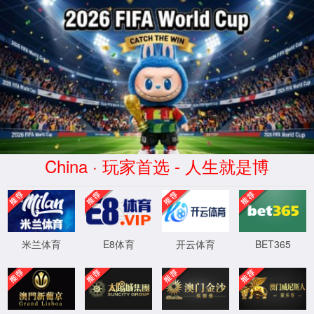
letou国际米兰手机版(中企)
品牌公司
LETOU国际米兰官网
顾客至上，诚信为本
首页
>
LETOU国际米兰官网
>
集团新闻
严守清正廉洁自律底线 树立和践行正确政绩观
——便利店公司党委开展红色教育实践活动