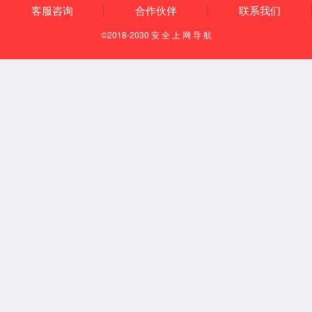
随后，党员们来到中共五大会址暨陈潭秋烈士早期革命活动旧址纪念
馆。1927年召开的中共五大在党的历史上首次选举产生了中央监察委员
会，开启了党内监督制度的先河。陈潭秋烈士坚定的理想信念、无私的奉