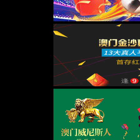
首页
>
LETOU国际米兰官网
>
时政要闻
庆祝中
庆祝中国共产党成立105周年大会在京隆重举行
习近平发表重要讲话强调，中国共产党之所以能够在10
们要坚定信心、接续奋斗，结合新的实际把党的优秀特质
李强主持 赵乐际王沪宁丁薛祥李希韩正出席 蔡奇宣