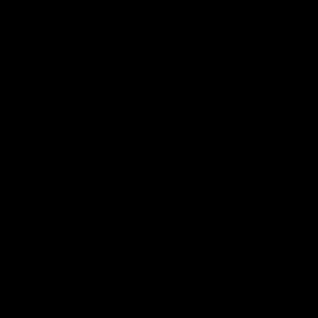
健的步伐，行进到仪式现场。