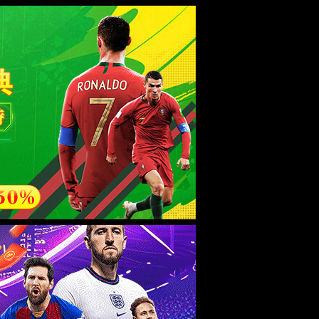
党建动态
投资者专栏
人才发展