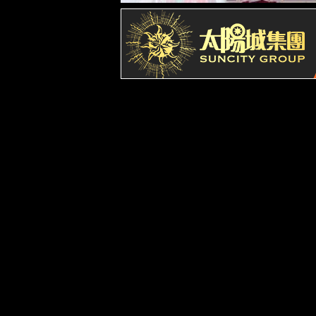
7月1日上午，庆祝中国共产党成立105周年大会在
新华社北京7月1日电 庆祝中国共产党成立105周年大
重要讲话。他强调，105年来，我们党始终坚守为中国
不断创造无愧于时代和人民的新业绩。