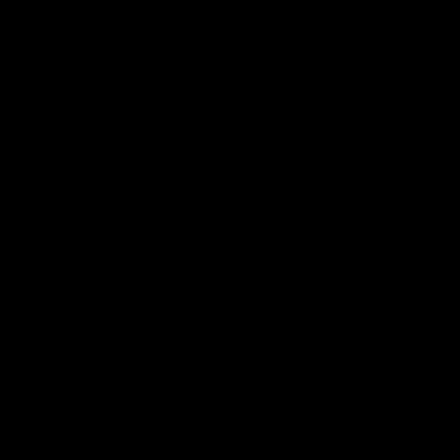
京人民大会堂隆重举行。中共中央总书记、国家主席、中央军委主席习近平向