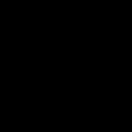
“七一勋章”获得者颁授勋章。新华社记者 申宏 摄