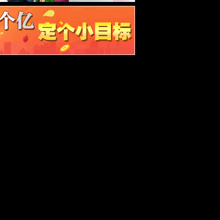
发表重要讲话。新华社记者 姚大伟 摄
、中央军委主席习近平向“七一勋章”获得者颁授勋章并发表
的伟大成就。新征程上，全党同志要坚定信心、接续奋斗，