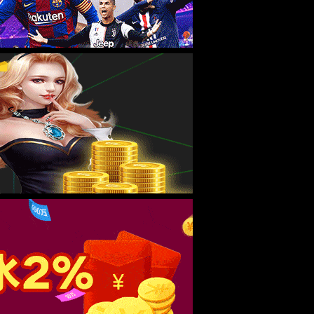
江汽物流零储党支部开展联
月20日，中百物流第三党支部与江汽物流党支部在
务的协同共进，为推动物流行业高质量发展注入新动