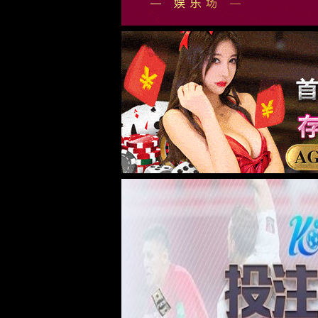
活动当天，江汽物流零储党支部党员代表深入
备、高效的分拣流水线以及科学的物流调度系统，