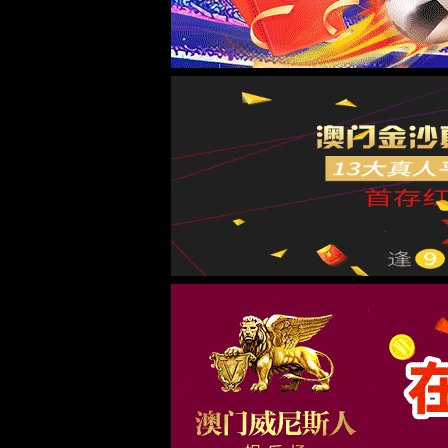
首页
>
党建动态
党建引领促发展 携手共
为深入学习贯彻习近平新时代中国特色社会主
江夏中央仓开展了一场意义非凡的联学联建活动。
力。